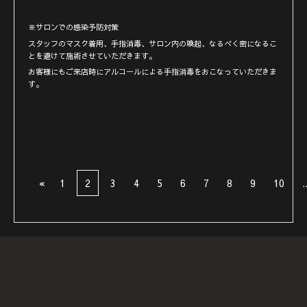
※サロンでの感染予防対策
スタッフのマスク着用、手指消毒、サロン内の喚起、なるべく密になるこ
とを避けて施術させていただきます。
お客様にもご来店時にアルコールによる手指消毒をおこなっていただきま
す。
«
1
2
3
4
5
6
7
8
9
10
.