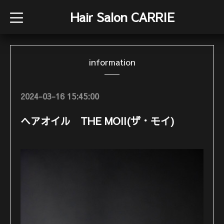
Hair Salon CARRIE
t
o
g
g
l
e
information
n
a
v
i
g
2024-03-16 15:45:00
a
t
i
ヘアオイル THE MOII(ザ・モイ)
o
n