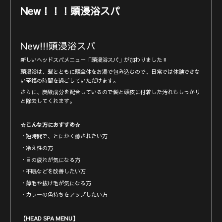
New！！！頭浸浴スパ
New!!!頭浸浴スパ
新しいヘッドスパメニュー「頭浸浴スパ」が加わりました‼︎
頭浸浴は、髪とともに頭全体をお湯で包み込むので、日常では体験できな
い至福の時間を過ごしていただけます。
さらに、炭酸成分を配合しているので髪と頭皮に付着した汚れもしっかり
と除去してくれます。
☆こんな方におすすめ☆
・短時間で、とにかく癒されたい方
・冷え性の方
・目の疲れが気になる方
・不眠などを改善したい方
・薄毛や抜け毛が気になる方
・カラーの色持ちをアップしたい方
【HEAD SPA MENU】