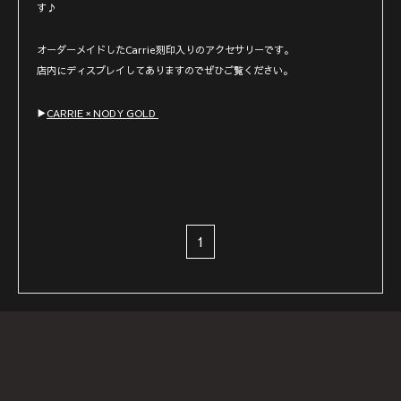
す♪
オーダーメイドしたCarrie刻印入りのアクセサリーです。
店内にディスプレイしてありますのでぜひご覧ください。
▶︎
CARRIE × NODY GOLD
1