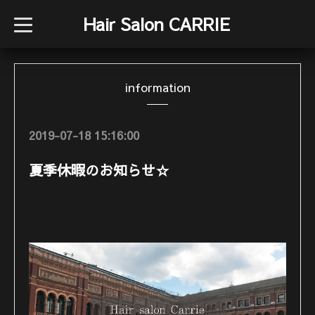
Hair Salon CARRIE
t
o
g
g
l
e
information
n
a
v
i
g
2019-07-18 15:16:00
a
t
i
夏季休暇のお知らせ☆
o
n