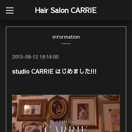
Hair Salon CARRIE
t
o
g
g
l
e
information
n
a
v
i
g
2013-09-12 18:14:00
a
t
i
studio CARRIE はじめました!!!
o
n