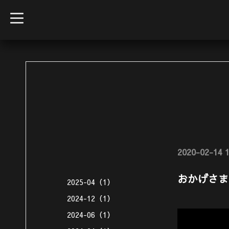
t
o
g
g
l
e
n
a
v
i
g
a
t
i
o
n
2020-02-14 1
おかげさま
2025-04（1）
2024-12（1）
2024-06（1）