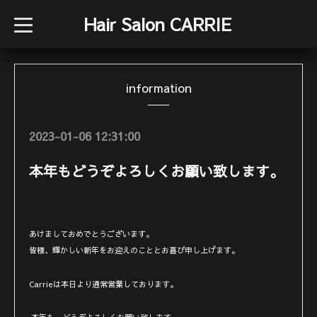
Hair Salon CARRIE
t
o
g
g
l
e
information
n
a
v
i
g
2023-01-06 12:31:00
a
t
i
本年もどうぞよろしくお願い致します。
o
n
あけましておめでとうございます。
皆様、輝かしい新年をお迎えのこととお喜び申し上げます。
Carrieは本日より通常営業しております。