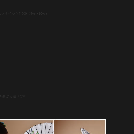
１スタイル
（5枚〜10
枚）
￥
7
,
560
絹目から選べます