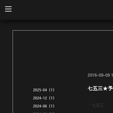
t
o
g
g
l
e
n
a
v
i
g
a
t
i
o
n
2016-09-09 1
七五三★予約
2025-04（1）
2024-12（1）
2024-06（1）
・七五三