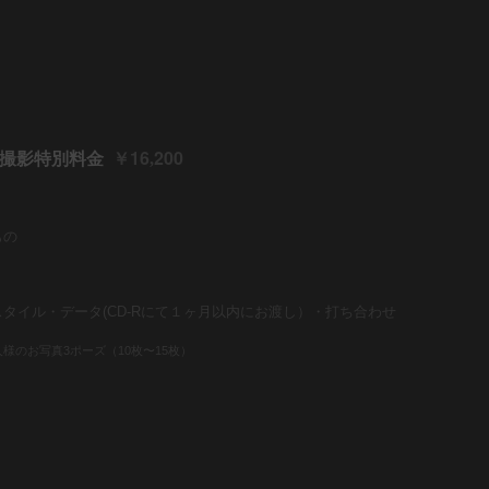
16
200
真撮影特別料金
￥
,
もの
タイル・データ(CD-Rにて１ヶ月以内にお渡し）・打ち合わせ
人様のお写真3ポーズ（10枚〜15枚）