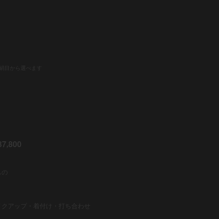
絹目から選べます
37
800
,
もの
イクアップ・着付け・打ち合わせ