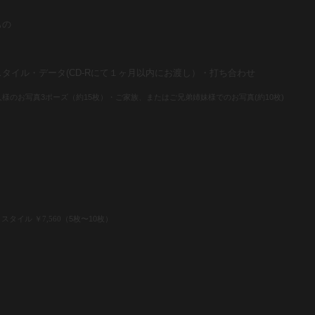
もの
タイル・データ(CD-Rにて１ヶ月以内にお渡し）・打ち合わせ
人様のお写真3ポーズ（約15枚）・ご家族、またはご兄弟姉妹様でのお写真(約10枚)
１スタイル
（5枚〜10
枚）
￥
7
,
560