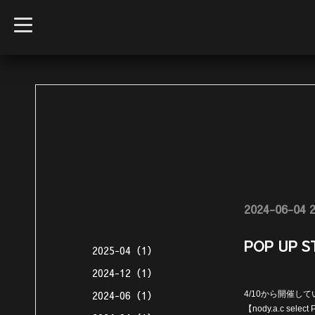
t
o
g
g
l
e
n
a
v
i
g
a
t
i
o
n
2024-06-04 2
POP UP
2025-04（1）
2024-12（1）
2024-06（1）
4/10から開催して
【nody.a.c sele