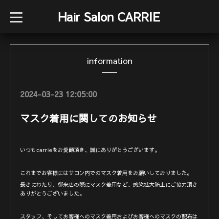
Hair Salon CARRIE
t
o
g
g
l
e
information
n
a
v
i
g
2024-03-23 12:05:00
a
t
i
マスク着用に関してのお知らせ
o
n
いつもcarrieをお愛顧頂き、誠にありがとうございます。
これまでお客様にはサロン内でのマスク着用をお願いしておりました。
長きにわたり、御来店の際にマスク着用など、感染拡大防止にご協力頂き
ありがとうございました。
スタッフ、そしてお客様へのマスク着用およびお客様へのマスクの配布は