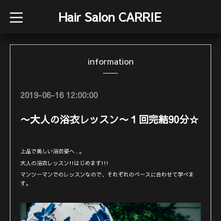
Hair Salon CARRIE
t
o
g
g
l
e
information
n
a
v
i
g
2019-06-16 12:00:00
a
t
i
〜大人の浴衣レッスン〜１回完結90分☆
o
n
上品で美しい浴衣姿へ...。
大人の浴衣レッスン!!はじめます!!!
マンツーマンでのレッスンなので、それぞれのペースに合わせて学べま
す。