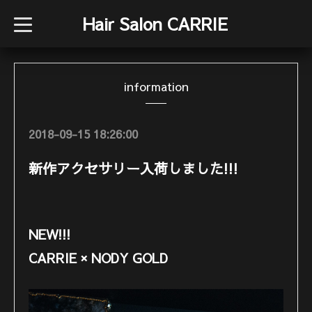
Hair Salon CARRIE
t
o
g
g
l
e
information
n
a
v
i
g
2018-09-15 18:26:00
a
t
i
新作アクセサリー入荷しました!!!
o
n
NEW!!!
CARRIE × NODY GOLD