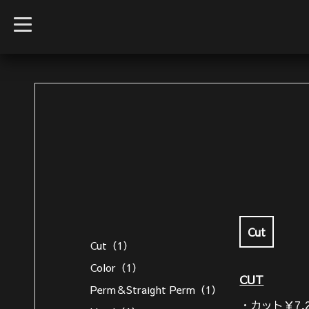
t
o
g
g
l
e
n
a
v
i
g
a
t
i
o
n
Cut
Cut（1）
Color（1）
CUT
Perm＆Straight Perm（1）
・カット￥7,